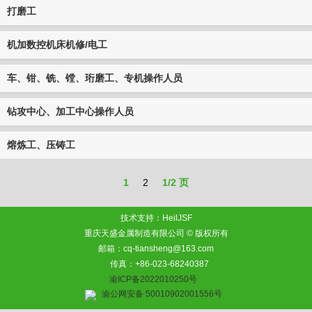
打磨工
机加数控机床机修/电工
车、钳、铣、镗、珩磨工、专机操作人员
钻攻中心、加工中心操作人员
熔炼工、压铸工
1
2
1/2 页
技术支持：HeilJSF
重庆天盛金属制造有限公司 © 版权所有
邮箱：cq-tiansheng@163.com
传真：+86-023-68240387
渝ICP备2022010250号
渝公网安备 50010902001556号